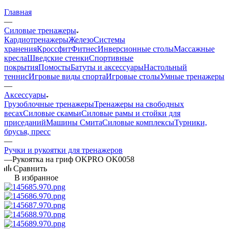
Главная
—
Силовые тренажеры
Кардиотренажеры
Железо
Системы
хранения
Кроссфит
Фитнес
Инверсионные столы
Массажные
кресла
Шведские стенки
Спортивные
покрытия
Помосты
Батуты и аксессуары
Настольный
теннис
Игровые виды спорта
Игровые столы
Умные тренажеры
—
Аксессуары
Грузоблочные тренажеры
Тренажеры на свободных
весах
Силовые скамьи
Силовые рамы и стойки для
приседаний
Машины Смита
Силовые комплексы
Турники,
брусья, пресс
—
Ручки и рукоятки для тренажеров
—
Рукоятка на гриф OKPRO OK0058
Сравнить
В избранное