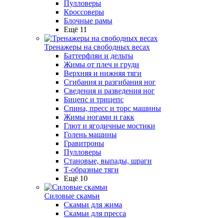
Пулловеры
Кроссоверы
Блочные рамы
Ещё 11
Тренажеры на свободных весах
Баттерфляи и дельты
Жимы от плеч и груди
Верхняя и нижняя тяги
Сгибания и разгибания ног
Сведения и разведения ног
Бицепс и трицепс
Спина, пресс и торс машины
Жимы ногами и гакк
Глют и ягодичные мостики
Голень машины
Гравитроны
Пулловеры
Становые, выпады, шраги
Т-образные тяги
Ещё 10
Силовые скамьи
Скамьи для жима
Скамьи для пресса