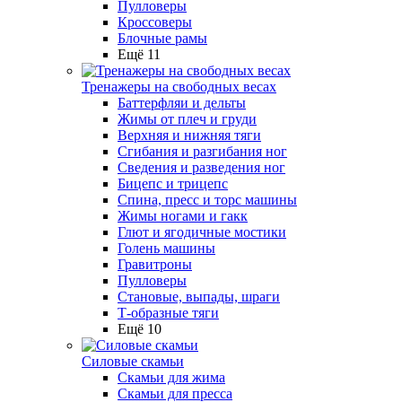
Пулловеры
Кроссоверы
Блочные рамы
Ещё 11
Тренажеры на свободных весах
Баттерфляи и дельты
Жимы от плеч и груди
Верхняя и нижняя тяги
Сгибания и разгибания ног
Сведения и разведения ног
Бицепс и трицепс
Спина, пресс и торс машины
Жимы ногами и гакк
Глют и ягодичные мостики
Голень машины
Гравитроны
Пулловеры
Становые, выпады, шраги
Т-образные тяги
Ещё 10
Силовые скамьи
Скамьи для жима
Скамьи для пресса