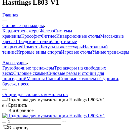
Hasttings L803-V1
Главная
—
Силовые тренажеры
Кардиотренажеры
Железо
Системы
хранения
Кроссфит
Фитнес
Инверсионные столы
Массажные
кресла
Шведские стенки
Спортивные
покрытия
Помосты
Батуты и аксессуары
Настольный
теннис
Игровые виды спорта
Игровые столы
Умные тренажеры
—
Аксессуары
Грузоблочные тренажеры
Тренажеры на свободных
весах
Силовые скамьи
Силовые рамы и стойки для
приседаний
Машины Смита
Силовые комплексы
Турники,
брусья, пресс
—
Опции для силовых комплексов
—
Подставка для мультистанции Hasttings L803-V1
Сравнить
В избранное
В корзину