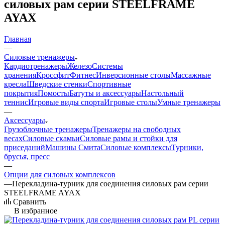
силовых рам серии STEELFRAME
AYAX
Главная
—
Силовые тренажеры
Кардиотренажеры
Железо
Системы
хранения
Кроссфит
Фитнес
Инверсионные столы
Массажные
кресла
Шведские стенки
Спортивные
покрытия
Помосты
Батуты и аксессуары
Настольный
теннис
Игровые виды спорта
Игровые столы
Умные тренажеры
—
Аксессуары
Грузоблочные тренажеры
Тренажеры на свободных
весах
Силовые скамьи
Силовые рамы и стойки для
приседаний
Машины Смита
Силовые комплексы
Турники,
брусья, пресс
—
Опции для силовых комплексов
—
Перекладина-турник для соединения силовых рам серии
STEELFRAME AYAX
Сравнить
В избранное