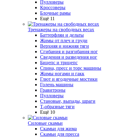
Пулловеры
Кроссоверы
Блочные рамы
Ещё 11
Тренажеры на свободных весах
Баттерфляи и дельты
Жимы от плеч и груди
Верхняя и нижняя тяги
Сгибания и разгибания ног
Сведения и разведения ног
Бицепс и трицепс
Спина, пресс и торс машины
Жимы ногами и гакк
Глют и ягодичные мостики
Голень машины
Гравитроны
Пулловеры
Становые, выпады, шраги
Т-образные тяги
Ещё 10
Силовые скамьи
Скамьи для жима
Скамьи для пресса