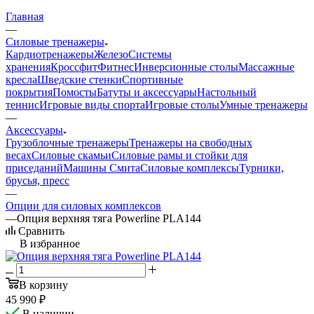
Главная
—
Силовые тренажеры
Кардиотренажеры
Железо
Системы
хранения
Кроссфит
Фитнес
Инверсионные столы
Массажные
кресла
Шведские стенки
Спортивные
покрытия
Помосты
Батуты и аксессуары
Настольный
теннис
Игровые виды спорта
Игровые столы
Умные тренажеры
—
Аксессуары
Грузоблочные тренажеры
Тренажеры на свободных
весах
Силовые скамьи
Силовые рамы и стойки для
приседаний
Машины Смита
Силовые комплексы
Турники,
брусья, пресс
—
Опции для силовых комплексов
—
Опция верхняя тяга Powerline PLA144
Сравнить
В избранное
В корзину
45 990
₽
В наличии