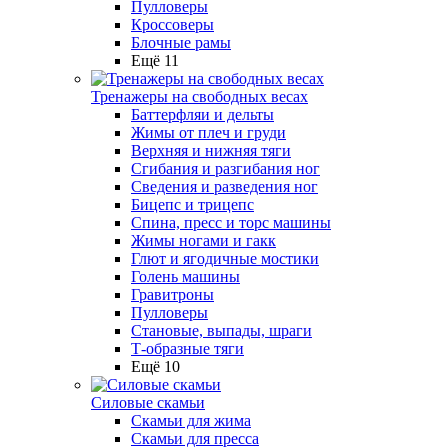
Пулловеры
Кроссоверы
Блочные рамы
Ещё 11
Тренажеры на свободных весах
Баттерфляи и дельты
Жимы от плеч и груди
Верхняя и нижняя тяги
Сгибания и разгибания ног
Сведения и разведения ног
Бицепс и трицепс
Спина, пресс и торс машины
Жимы ногами и гакк
Глют и ягодичные мостики
Голень машины
Гравитроны
Пулловеры
Становые, выпады, шраги
Т-образные тяги
Ещё 10
Силовые скамьи
Скамьи для жима
Скамьи для пресса