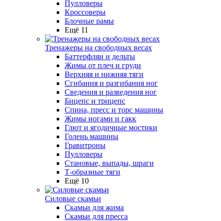
Пулловеры
Кроссоверы
Блочные рамы
Ещё 11
Тренажеры на свободных весах
Баттерфляи и дельты
Жимы от плеч и груди
Верхняя и нижняя тяги
Сгибания и разгибания ног
Сведения и разведения ног
Бицепс и трицепс
Спина, пресс и торс машины
Жимы ногами и гакк
Глют и ягодичные мостики
Голень машины
Гравитроны
Пулловеры
Становые, выпады, шраги
Т-образные тяги
Ещё 10
Силовые скамьи
Скамьи для жима
Скамьи для пресса