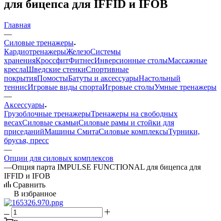
для бицепса для IFFID и IFOB
Главная
—
Силовые тренажеры
Кардиотренажеры
Железо
Системы
хранения
Кроссфит
Фитнес
Инверсионные столы
Массажные
кресла
Шведские стенки
Спортивные
покрытия
Помосты
Батуты и аксессуары
Настольный
теннис
Игровые виды спорта
Игровые столы
Умные тренажеры
—
Аксессуары
Грузоблочные тренажеры
Тренажеры на свободных
весах
Силовые скамьи
Силовые рамы и стойки для
приседаний
Машины Смита
Силовые комплексы
Турники,
брусья, пресс
—
Опции для силовых комплексов
—
Опция парта IMPULSE FUNCTIONAL для бицепса для
IFFID и IFOB
Сравнить
В избранное