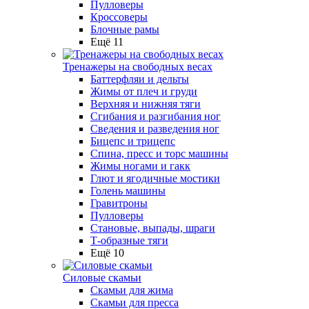
Пулловеры
Кроссоверы
Блочные рамы
Ещё 11
Тренажеры на свободных весах
Баттерфляи и дельты
Жимы от плеч и груди
Верхняя и нижняя тяги
Сгибания и разгибания ног
Сведения и разведения ног
Бицепс и трицепс
Спина, пресс и торс машины
Жимы ногами и гакк
Глют и ягодичные мостики
Голень машины
Гравитроны
Пулловеры
Становые, выпады, шраги
Т-образные тяги
Ещё 10
Силовые скамьи
Скамьи для жима
Скамьи для пресса