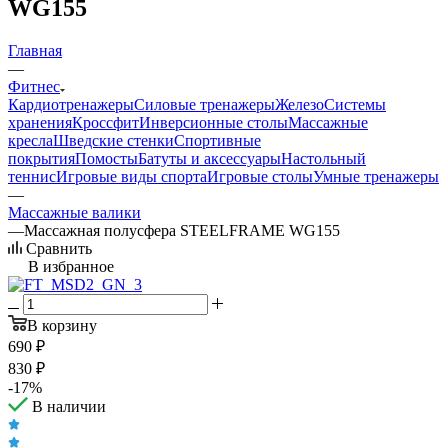
WG155
Главная
—
Фитнес
Кардиотренажеры
Силовые тренажеры
Железо
Системы
хранения
Кроссфит
Инверсионные столы
Массажные
кресла
Шведские стенки
Спортивные
покрытия
Помосты
Батуты и аксессуары
Настольный
теннис
Игровые виды спорта
Игровые столы
Умные тренажеры
—
Массажные валики
—
Массажная полусфера STEELFRAME WG155
Сравнить
В избранное
В корзину
690
₽
830
₽
-
17
%
В наличии