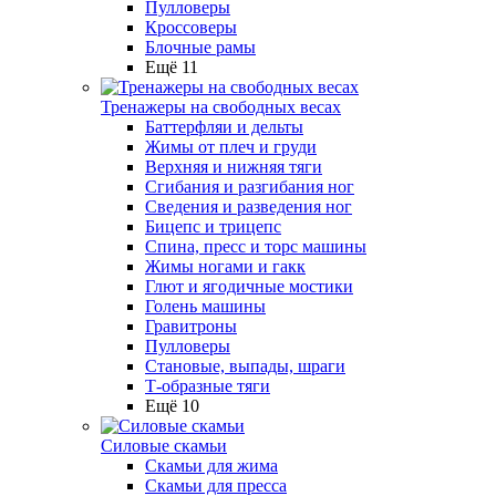
Пулловеры
Кроссоверы
Блочные рамы
Ещё 11
Тренажеры на свободных весах
Баттерфляи и дельты
Жимы от плеч и груди
Верхняя и нижняя тяги
Сгибания и разгибания ног
Сведения и разведения ног
Бицепс и трицепс
Спина, пресс и торс машины
Жимы ногами и гакк
Глют и ягодичные мостики
Голень машины
Гравитроны
Пулловеры
Становые, выпады, шраги
Т-образные тяги
Ещё 10
Силовые скамьи
Скамьи для жима
Скамьи для пресса