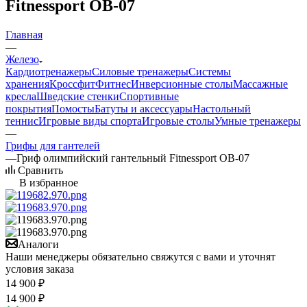
Fitnessport OB-07
Главная
—
Железо
Кардиотренажеры
Силовые тренажеры
Системы
хранения
Кроссфит
Фитнес
Инверсионные столы
Массажные
кресла
Шведские стенки
Спортивные
покрытия
Помосты
Батуты и аксессуары
Настольный
теннис
Игровые виды спорта
Игровые столы
Умные тренажеры
—
Грифы для гантелей
—
Гриф олимпийский гантельный Fitnessport OB-07
Сравнить
В избранное
Аналоги
Наши менеджеры обязательно свяжутся с вами и уточнят
условия заказа
14 900
₽
14 900
₽