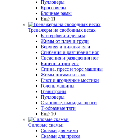
Пулловеры
Кроссоверы
Блочные рамы
Ещё 11
Тренажеры на свободных весах
Баттерфляи и дельты
Жимы от плеч и груди
Верхняя и нижняя тяги
Сгибания и разгибания ног
Сведения и разведения ног
Бицепс и трицепс
Спина, пресс и торс машины
Жимы ногами и гакк
Глют и ягодичные мостики
Голень машины
Гравитроны
Пулловеры
Становые, выпады, шраги
Т-образные тяги
Ещё 10
Силовые скамьи
Скамьи для жима
Скамьи для пресса