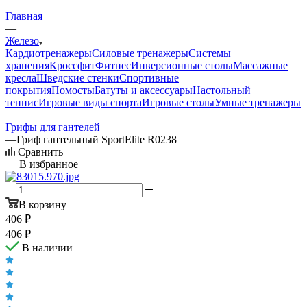
Главная
—
Железо
Кардиотренажеры
Силовые тренажеры
Системы
хранения
Кроссфит
Фитнес
Инверсионные столы
Массажные
кресла
Шведские стенки
Спортивные
покрытия
Помосты
Батуты и аксессуары
Настольный
теннис
Игровые виды спорта
Игровые столы
Умные тренажеры
—
Грифы для гантелей
—
Гриф гантельный SportElite R0238
Сравнить
В избранное
В корзину
406
₽
406
₽
В наличии