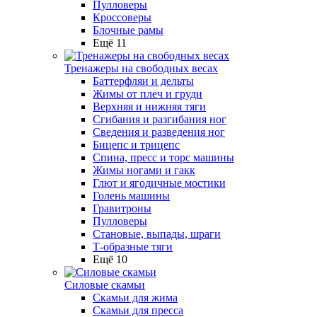
Пулловеры
Кроссоверы
Блочные рамы
Ещё 11
Тренажеры на свободных весах
Баттерфляи и дельты
Жимы от плеч и груди
Верхняя и нижняя тяги
Сгибания и разгибания ног
Сведения и разведения ног
Бицепс и трицепс
Спина, пресс и торс машины
Жимы ногами и гакк
Глют и ягодичные мостики
Голень машины
Гравитроны
Пулловеры
Становые, выпады, шраги
Т-образные тяги
Ещё 10
Силовые скамьи
Скамьи для жима
Скамьи для пресса