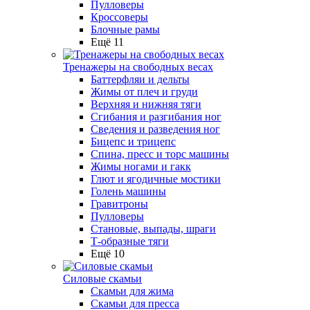
Пулловеры
Кроссоверы
Блочные рамы
Ещё 11
Тренажеры на свободных весах
Баттерфляи и дельты
Жимы от плеч и груди
Верхняя и нижняя тяги
Сгибания и разгибания ног
Сведения и разведения ног
Бицепс и трицепс
Спина, пресс и торс машины
Жимы ногами и гакк
Глют и ягодичные мостики
Голень машины
Гравитроны
Пулловеры
Становые, выпады, шраги
Т-образные тяги
Ещё 10
Силовые скамьи
Скамьи для жима
Скамьи для пресса