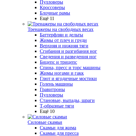
Пулловеры
Кроссоверы
Блочные рамы
Ещё 11
Тренажеры на свободных весах
Баттерфляи и дельты
Жимы от плеч и груди
Верхняя и нижняя тяги
Сгибания и разгибания ног
Сведения и разведения ног
Бицепс и трицепс
Спина, пресс и торс машины
Жимы ногами и гакк
Глют и ягодичные мостики
Голень машины
Гравитроны
Пулловеры
Становые, выпады, шраги
Т-образные тяги
Ещё 10
Силовые скамьи
Скамьи для жима
Скамьи для пресса