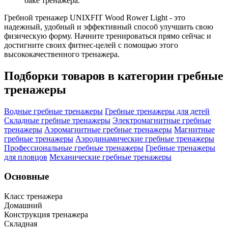
баке тренажера.
Гребной тренажер UNIXFIT Wood Rower Light - это
надежный, удобный и эффективный способ улучшить свою
физическую форму. Начните тренироваться прямо сейчас и
достигните своих фитнес-целей с помощью этого
высококачественного тренажера.
Подборки товаров в категории
гребные
тренажеры
Водные гребные тренажеры
Гребные тренажеры для детей
Складные гребные тренажеры
Электромагнитные гребные
тренажеры
Аэромагнитные гребные тренажеры
Магнитные
гребные тренажеры
Аэродинамические гребные тренажеры
Профессиональные гребные тренажеры
Гребные тренажеры
для пловцов
Механические гребные тренажеры
Основные
Класс тренажера
Домашний
Конструкция тренажера
Складная