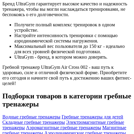
Бренд UltraGym гарантирует высокое качество и надежность
тренажера, чтобы вы могли наслаждаться тренировками, не
беспокоясь о его долговечности.
Получите полный комплекс тренировок в одном
устройстве.
Настройте интенсивность тренировки с помощью
аэродинамической системы нагружения.
Максимальный вес пользователя до 150 кг - идеально
для всех уровней физической подготовки.
UltraGym - бренд, в котором можно доверять.
Гребной тренажер UltraGym Air Cross 002 - ваш путь к
здоровью, силе и отличной физической форме. Приобретите
его сегодня и начните свой путь к достижению ваших фитнес-
целей!
Подборки товаров в категории
гребные
тренажеры
Водные гребные тренажеры
Гребные тренажеры для детей
Складные гребные тренажеры
Электромагнитные гребные
тренажеры
Аэромагнитные гребные тренажеры
Магнитные
гребные тренажеры
Аэродинамические гребные тренажеры