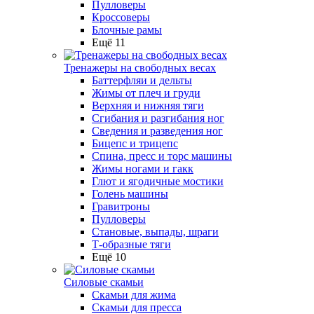
Пулловеры
Кроссоверы
Блочные рамы
Ещё 11
Тренажеры на свободных весах
Баттерфляи и дельты
Жимы от плеч и груди
Верхняя и нижняя тяги
Сгибания и разгибания ног
Сведения и разведения ног
Бицепс и трицепс
Спина, пресс и торс машины
Жимы ногами и гакк
Глют и ягодичные мостики
Голень машины
Гравитроны
Пулловеры
Становые, выпады, шраги
Т-образные тяги
Ещё 10
Силовые скамьи
Скамьи для жима
Скамьи для пресса