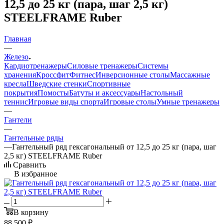
12,5 до 25 кг (пара, шаг 2,5 кг)
STEELFRAME Ruber
Главная
—
Железо
Кардиотренажеры
Силовые тренажеры
Системы
хранения
Кроссфит
Фитнес
Инверсионные столы
Массажные
кресла
Шведские стенки
Спортивные
покрытия
Помосты
Батуты и аксессуары
Настольный
теннис
Игровые виды спорта
Игровые столы
Умные тренажеры
—
Гантели
—
Гантельные ряды
—
Гантельный ряд гексагональный от 12,5 до 25 кг (пара, шаг
2,5 кг) STEELFRAME Ruber
Сравнить
В избранное
В корзину
88 500
₽