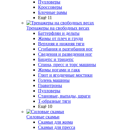
Пулловеры
Кроссоверы
Блочные рамы
Ещё 11
Тренажеры на свободных весах
Баттерфляи и дельты
Жимы от плеч и груди
Верхняя и нижняя тяги
Сгибания и разгибания ног
Сведения и разведения ног
Бицепс и трицепс
Спина, пресс и торс машины
Жимы ногами и гакк
Глют и ягодичные мостики
Голень машины
Гравитроны
Пулловеры
Становые, выпады, шраги
Т-образные тяги
Ещё 10
Силовые скамьи
Скамьи для жима
Скамьи для пресса