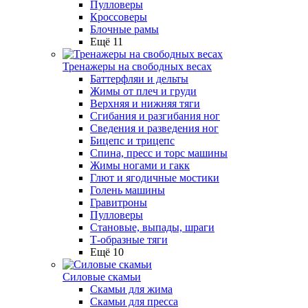
Пулловеры
Кроссоверы
Блочные рамы
Ещё 11
Тренажеры на свободных весах
Баттерфляи и дельты
Жимы от плеч и груди
Верхняя и нижняя тяги
Сгибания и разгибания ног
Сведения и разведения ног
Бицепс и трицепс
Спина, пресс и торс машины
Жимы ногами и гакк
Глют и ягодичные мостики
Голень машины
Гравитроны
Пулловеры
Становые, выпады, шраги
Т-образные тяги
Ещё 10
Силовые скамьи
Скамьи для жима
Скамьи для пресса