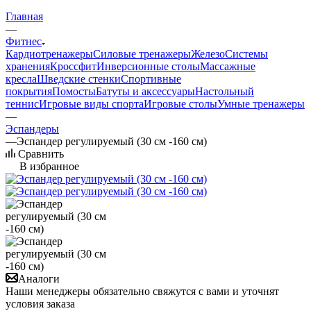
Главная
—
Фитнес
Кардиотренажеры
Силовые тренажеры
Железо
Системы
хранения
Кроссфит
Инверсионные столы
Массажные
кресла
Шведские стенки
Спортивные
покрытия
Помосты
Батуты и аксессуары
Настольный
теннис
Игровые виды спорта
Игровые столы
Умные тренажеры
—
Эспандеры
—
Эспандер регулируемый (30 см -160 см)
Сравнить
В избранное
Аналоги
Наши менеджеры обязательно свяжутся с вами и уточнят
условия заказа