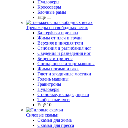
Пулловеры
Кроссоверы
Блочные рамы
Ещё 11
Тренажеры на свободных весах
Баттерфляи и дельты
Жимы от плеч и груди
Верхняя и нижняя тяги
Сгибания и разгибания ног
Сведения и разведения ног
Бицепс и трицепс
Спина, пресс и торс машины
Жимы ногами и гакк
Глют и ягодичные мостики
Голень машины
Гравитроны
Пулловеры
Становые, выпады, шраги
Т-образные тяги
Ещё 10
Силовые скамьи
Скамьи для жима
Скамьи для пресса