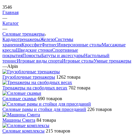
3546
Главная
—
Каталог
—
Силовые тренажеры
Кардиотренажеры
Железо
Системы
хранения
Кроссфит
Фитнес
Инверсионные столы
Массажные
кресла
Шведские стенки
Спортивные
покрытия
Помосты
Батуты и аксессуары
Настольный
теннис
Игровые виды спорта
Игровые столы
Умные тренажеры
—
Alpin
Грузоблочные тренажеры
1262 товара
Тренажеры на свободных весах
702 товара
Силовые скамьи
690 товаров
Силовые рамы и стойки для приседаний
226 товаров
Машины Смита
84 товара
Силовые комплексы
215 товаров