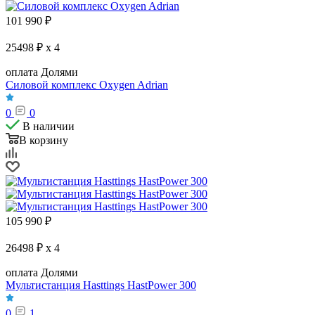
101 990
₽
25498 ₽ x 4
оплата Долями
Силовой комплекс Oxygen Adrian
0
0
В наличии
В корзину
105 990
₽
26498 ₽ x 4
оплата Долями
Мультистанция Hasttings HastPower 300
0
1