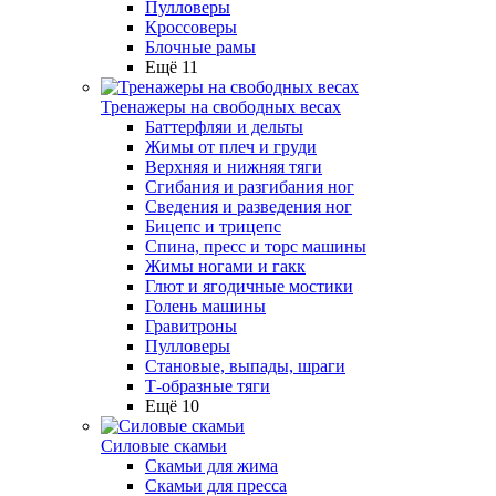
Пулловеры
Кроссоверы
Блочные рамы
Ещё 11
Тренажеры на свободных весах
Баттерфляи и дельты
Жимы от плеч и груди
Верхняя и нижняя тяги
Сгибания и разгибания ног
Сведения и разведения ног
Бицепс и трицепс
Спина, пресс и торс машины
Жимы ногами и гакк
Глют и ягодичные мостики
Голень машины
Гравитроны
Пулловеры
Становые, выпады, шраги
Т-образные тяги
Ещё 10
Силовые скамьи
Скамьи для жима
Скамьи для пресса