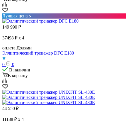
Лучшая цена
149 990
₽
37498 ₽ x 4
оплата Долями
Эллиптический тренажер DFC E180
0
0
В наличии
В корзину
44 550
₽
11138 ₽ x 4