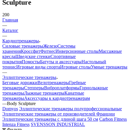
Sculpture
200
Главная
—
Каталог
—
Кардиотренажеры
Силовые тренажеры
Железо
Системы
хранения
Кроссфит
Фитнес
Инверсионные столы
Массажные
кресла
Шведские стенки
Спортивные
покрытия
Помосты
Батуты и аксессуары
Настольный
теннис
Игровые виды спорта
Игровые столы
Умные тренажеры
—
Эллиптические тренажеры
Беговые дорожки
Велотренажеры
Гребные
тренажеры
Степперы
Виброплатформы
Горнолыжные
тренажеры
Лыжные тренажеры
Канатные
тренажеры
Аксессуары к кардиотренажерам
—
Body Sculpture
Domyos
Эллиптические тренажеры полупрофессиональные
Эллиптические тренажеры от производителей Франции
Эллиптические тренажеры с длиной шага 50 см
Carbon Fitness
Intenza Fitness
SVENSSON INDUSTRIAL
Фильтр