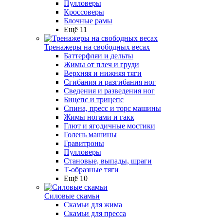
Пулловеры
Кроссоверы
Блочные рамы
Ещё 11
Тренажеры на свободных весах
Баттерфляи и дельты
Жимы от плеч и груди
Верхняя и нижняя тяги
Сгибания и разгибания ног
Сведения и разведения ног
Бицепс и трицепс
Спина, пресс и торс машины
Жимы ногами и гакк
Глют и ягодичные мостики
Голень машины
Гравитроны
Пулловеры
Становые, выпады, шраги
Т-образные тяги
Ещё 10
Силовые скамьи
Скамьи для жима
Скамьи для пресса