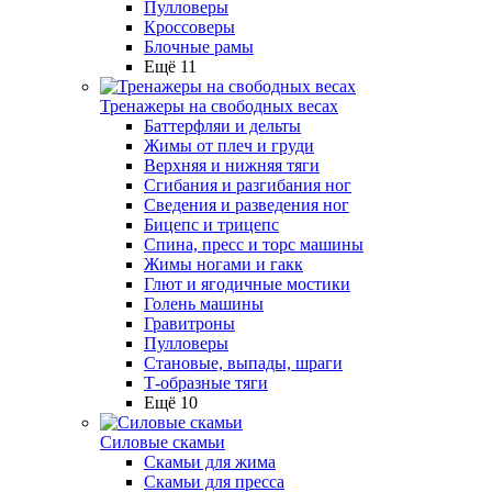
Пулловеры
Кроссоверы
Блочные рамы
Ещё 11
Тренажеры на свободных весах
Баттерфляи и дельты
Жимы от плеч и груди
Верхняя и нижняя тяги
Сгибания и разгибания ног
Сведения и разведения ног
Бицепс и трицепс
Спина, пресс и торс машины
Жимы ногами и гакк
Глют и ягодичные мостики
Голень машины
Гравитроны
Пулловеры
Становые, выпады, шраги
Т-образные тяги
Ещё 10
Силовые скамьи
Скамьи для жима
Скамьи для пресса