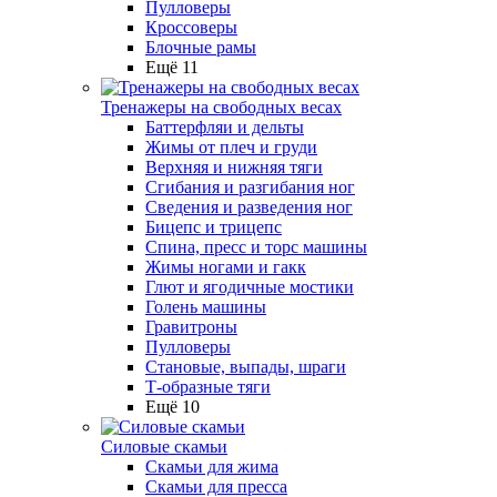
Пулловеры
Кроссоверы
Блочные рамы
Ещё 11
Тренажеры на свободных весах
Баттерфляи и дельты
Жимы от плеч и груди
Верхняя и нижняя тяги
Сгибания и разгибания ног
Сведения и разведения ног
Бицепс и трицепс
Спина, пресс и торс машины
Жимы ногами и гакк
Глют и ягодичные мостики
Голень машины
Гравитроны
Пулловеры
Становые, выпады, шраги
Т-образные тяги
Ещё 10
Силовые скамьи
Скамьи для жима
Скамьи для пресса