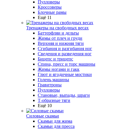
Пулловеры
Кроссоверы
Блочные рамы
Ещё 11
Тренажеры на свободных весах
Баттерфляи и дельты
Жимы от плеч и груди
Верхняя и нижняя тяги
Сгибания и разгибания ног
Сведения и разведения ног
Бицепс и трицепс
Спина, пресс и торс машины
Жимы ногами и гакк
Глют и ягодичные мостики
Голень машины
Гравитроны
Пулловеры
Становые, выпады, шраги
Т-образные тяги
Ещё 10
Силовые скамьи
Скамьи для жима
Скамьи для пресса