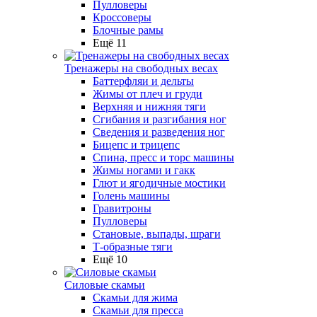
Пулловеры
Кроссоверы
Блочные рамы
Ещё 11
Тренажеры на свободных весах
Баттерфляи и дельты
Жимы от плеч и груди
Верхняя и нижняя тяги
Сгибания и разгибания ног
Сведения и разведения ног
Бицепс и трицепс
Спина, пресс и торс машины
Жимы ногами и гакк
Глют и ягодичные мостики
Голень машины
Гравитроны
Пулловеры
Становые, выпады, шраги
Т-образные тяги
Ещё 10
Силовые скамьи
Скамьи для жима
Скамьи для пресса