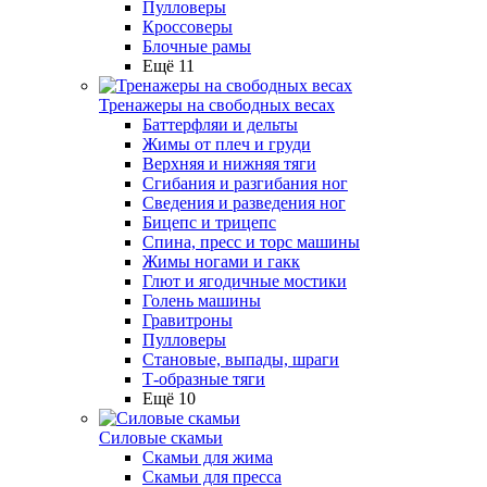
Пулловеры
Кроссоверы
Блочные рамы
Ещё 11
Тренажеры на свободных весах
Баттерфляи и дельты
Жимы от плеч и груди
Верхняя и нижняя тяги
Сгибания и разгибания ног
Сведения и разведения ног
Бицепс и трицепс
Спина, пресс и торс машины
Жимы ногами и гакк
Глют и ягодичные мостики
Голень машины
Гравитроны
Пулловеры
Становые, выпады, шраги
Т-образные тяги
Ещё 10
Силовые скамьи
Скамьи для жима
Скамьи для пресса