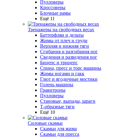
Пулловеры
Кроссоверы
Блочные рамы
Ещё 11
Тренажеры на свободных весах
Баттерфляи и дельты
Жимы от плеч и груди
Верхняя и нижняя тяги
Сгибания и разгибания ног
Сведения и разведения ног
Бицепс и трицепс
Спина, пресс и торс машины
Жимы ногами и гакк
Глют и ягодичные мостики
Голень машины
Гравитроны
Пулловеры
Становые, выпады, шраги
Т-образные тяги
Ещё 10
Силовые скамьи
Скамьи для жима
Скамьи для пресса