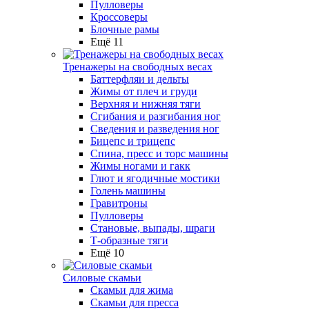
Пулловеры
Кроссоверы
Блочные рамы
Ещё 11
Тренажеры на свободных весах
Баттерфляи и дельты
Жимы от плеч и груди
Верхняя и нижняя тяги
Сгибания и разгибания ног
Сведения и разведения ног
Бицепс и трицепс
Спина, пресс и торс машины
Жимы ногами и гакк
Глют и ягодичные мостики
Голень машины
Гравитроны
Пулловеры
Становые, выпады, шраги
Т-образные тяги
Ещё 10
Силовые скамьи
Скамьи для жима
Скамьи для пресса