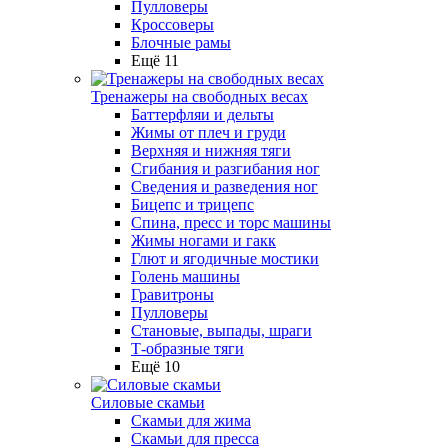
Пулловеры
Кроссоверы
Блочные рамы
Ещё 11
Тренажеры на свободных весах
Баттерфляи и дельты
Жимы от плеч и груди
Верхняя и нижняя тяги
Сгибания и разгибания ног
Сведения и разведения ног
Бицепс и трицепс
Спина, пресс и торс машины
Жимы ногами и гакк
Глют и ягодичные мостики
Голень машины
Гравитроны
Пулловеры
Становые, выпады, шраги
Т-образные тяги
Ещё 10
Силовые скамьи
Скамьи для жима
Скамьи для пресса