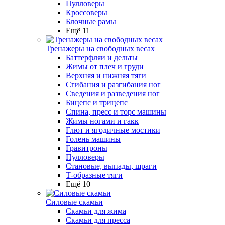
Пулловеры
Кроссоверы
Блочные рамы
Ещё 11
Тренажеры на свободных весах
Баттерфляи и дельты
Жимы от плеч и груди
Верхняя и нижняя тяги
Сгибания и разгибания ног
Сведения и разведения ног
Бицепс и трицепс
Спина, пресс и торс машины
Жимы ногами и гакк
Глют и ягодичные мостики
Голень машины
Гравитроны
Пулловеры
Становые, выпады, шраги
Т-образные тяги
Ещё 10
Силовые скамьи
Скамьи для жима
Скамьи для пресса