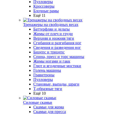
Пулловеры
Кроссоверы
Блочные рамы
Ещё 11
Тренажеры на свободных весах
Баттерфляи и дельты
Жимы от плеч и груди
Верхняя и нижняя тяги
Сгибания и разгибания ног
Сведения и разведения ног
Бицепс и трицепс
Спина, пресс и торс машины
Жимы ногами и гакк
Глют и ягодичные мостики
Голень машины
Гравитроны
Пулловеры
Становые, выпады, шраги
Т-образные тяги
Ещё 10
Силовые скамьи
Скамьи для жима
Скамьи для пресса