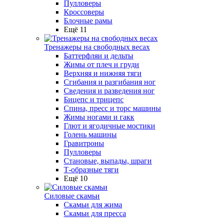
Пулловеры
Кроссоверы
Блочные рамы
Ещё 11
Тренажеры на свободных весах
Баттерфляи и дельты
Жимы от плеч и груди
Верхняя и нижняя тяги
Сгибания и разгибания ног
Сведения и разведения ног
Бицепс и трицепс
Спина, пресс и торс машины
Жимы ногами и гакк
Глют и ягодичные мостики
Голень машины
Гравитроны
Пулловеры
Становые, выпады, шраги
Т-образные тяги
Ещё 10
Силовые скамьи
Скамьи для жима
Скамьи для пресса