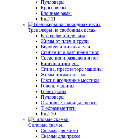
Пулловеры
Кроссоверы
Блочные рамы
Ещё 11
Тренажеры на свободных весах
Баттерфляи и дельты
Жимы от плеч и груди
Верхняя и нижняя тяги
Сгибания и разгибания ног
Сведения и разведения ног
Бицепс и трицепс
Спина, пресс и торс машины
Жимы ногами и гакк
Глют и ягодичные мостики
Голень машины
Гравитроны
Пулловеры
Становые, выпады, шраги
Т-образные тяги
Ещё 10
Силовые скамьи
Скамьи для жима
Скамьи для пресса