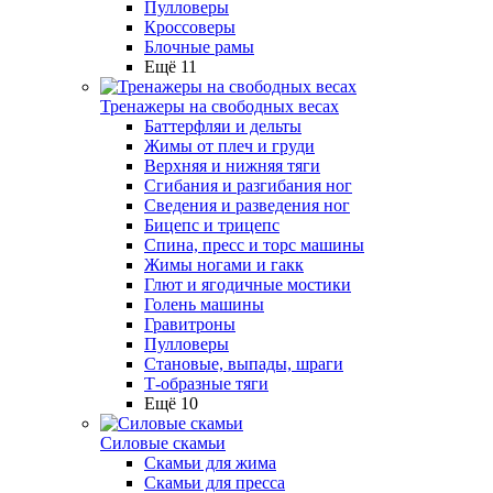
Пулловеры
Кроссоверы
Блочные рамы
Ещё 11
Тренажеры на свободных весах
Баттерфляи и дельты
Жимы от плеч и груди
Верхняя и нижняя тяги
Сгибания и разгибания ног
Сведения и разведения ног
Бицепс и трицепс
Спина, пресс и торс машины
Жимы ногами и гакк
Глют и ягодичные мостики
Голень машины
Гравитроны
Пулловеры
Становые, выпады, шраги
Т-образные тяги
Ещё 10
Силовые скамьи
Скамьи для жима
Скамьи для пресса