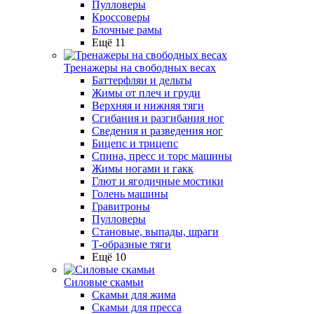
Пулловеры
Кроссоверы
Блочные рамы
Ещё 11
Тренажеры на свободных весах
Баттерфляи и дельты
Жимы от плеч и груди
Верхняя и нижняя тяги
Сгибания и разгибания ног
Сведения и разведения ног
Бицепс и трицепс
Спина, пресс и торс машины
Жимы ногами и гакк
Глют и ягодичные мостики
Голень машины
Гравитроны
Пулловеры
Становые, выпады, шраги
Т-образные тяги
Ещё 10
Силовые скамьи
Скамьи для жима
Скамьи для пресса