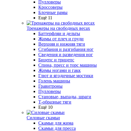
Пулловеры
Кроссоверы
Блочные рамы
Ещё 11
Тренажеры на свободных весах
Баттерфляи и дельты
Жимы от плеч и груди
Верхняя и нижняя тяги
Сгибания и разгибания ног
Сведения и разведения ног
Бицепс и трицепс
Спина, пресс и торс машины
Жимы ногами и гакк
Глют и ягодичные мостики
Голень машины
Гравитроны
Пулловеры
Становые, выпады, шраги
Т-образные тяги
Ещё 10
Силовые скамьи
Скамьи для жима
Скамьи для пресса