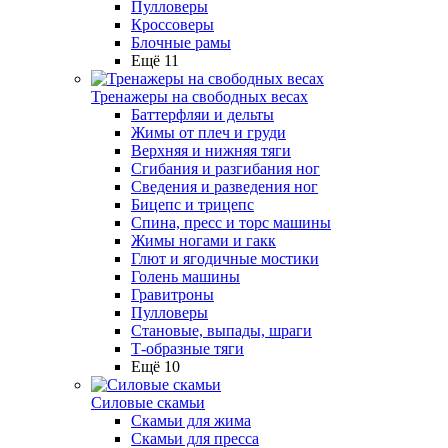
Пулловеры
Кроссоверы
Блочные рамы
Ещё 11
Тренажеры на свободных весах
Баттерфляи и дельты
Жимы от плеч и груди
Верхняя и нижняя тяги
Сгибания и разгибания ног
Сведения и разведения ног
Бицепс и трицепс
Спина, пресс и торс машины
Жимы ногами и гакк
Глют и ягодичные мостики
Голень машины
Гравитроны
Пулловеры
Становые, выпады, шраги
Т-образные тяги
Ещё 10
Силовые скамьи
Скамьи для жима
Скамьи для пресса