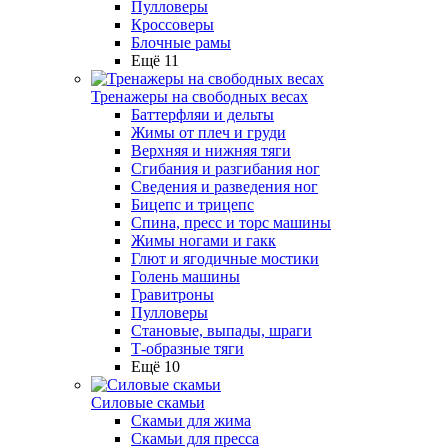
Пулловеры
Кроссоверы
Блочные рамы
Ещё 11
Тренажеры на свободных весах
Баттерфляи и дельты
Жимы от плеч и груди
Верхняя и нижняя тяги
Сгибания и разгибания ног
Сведения и разведения ног
Бицепс и трицепс
Спина, пресс и торс машины
Жимы ногами и гакк
Глют и ягодичные мостики
Голень машины
Гравитроны
Пулловеры
Становые, выпады, шраги
Т-образные тяги
Ещё 10
Силовые скамьи
Скамьи для жима
Скамьи для пресса