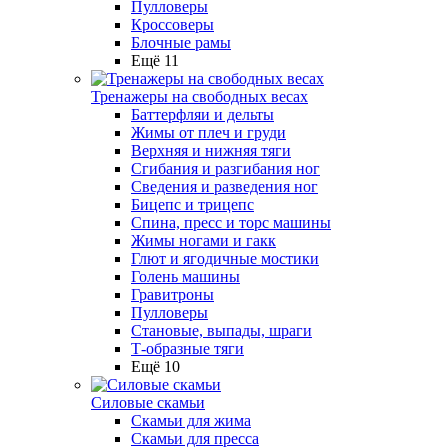
Пулловеры
Кроссоверы
Блочные рамы
Ещё 11
Тренажеры на свободных весах
Баттерфляи и дельты
Жимы от плеч и груди
Верхняя и нижняя тяги
Сгибания и разгибания ног
Сведения и разведения ног
Бицепс и трицепс
Спина, пресс и торс машины
Жимы ногами и гакк
Глют и ягодичные мостики
Голень машины
Гравитроны
Пулловеры
Становые, выпады, шраги
Т-образные тяги
Ещё 10
Силовые скамьи
Скамьи для жима
Скамьи для пресса