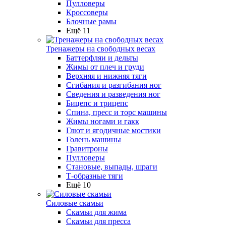
Пулловеры
Кроссоверы
Блочные рамы
Ещё 11
Тренажеры на свободных весах
Баттерфляи и дельты
Жимы от плеч и груди
Верхняя и нижняя тяги
Сгибания и разгибания ног
Сведения и разведения ног
Бицепс и трицепс
Спина, пресс и торс машины
Жимы ногами и гакк
Глют и ягодичные мостики
Голень машины
Гравитроны
Пулловеры
Становые, выпады, шраги
Т-образные тяги
Ещё 10
Силовые скамьи
Скамьи для жима
Скамьи для пресса