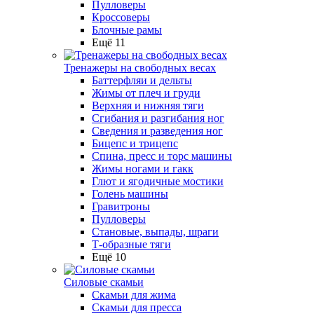
Пулловеры
Кроссоверы
Блочные рамы
Ещё 11
Тренажеры на свободных весах
Баттерфляи и дельты
Жимы от плеч и груди
Верхняя и нижняя тяги
Сгибания и разгибания ног
Сведения и разведения ног
Бицепс и трицепс
Спина, пресс и торс машины
Жимы ногами и гакк
Глют и ягодичные мостики
Голень машины
Гравитроны
Пулловеры
Становые, выпады, шраги
Т-образные тяги
Ещё 10
Силовые скамьи
Скамьи для жима
Скамьи для пресса