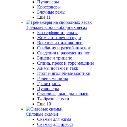
Пулловеры
Кроссоверы
Блочные рамы
Ещё 11
Тренажеры на свободных весах
Баттерфляи и дельты
Жимы от плеч и груди
Верхняя и нижняя тяги
Сгибания и разгибания ног
Сведения и разведения ног
Бицепс и трицепс
Спина, пресс и торс машины
Жимы ногами и гакк
Глют и ягодичные мостики
Голень машины
Гравитроны
Пулловеры
Становые, выпады, шраги
Т-образные тяги
Ещё 10
Силовые скамьи
Скамьи для жима
Скамьи для пресса