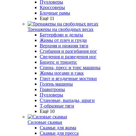
Пулловеры
Кроссоверы
Блочные рамы
Ещё 11
Тренажеры на свободных весах
Баттерфляи и дельты
Жимы от плеч и груди
Верхняя и нижняя тяги
Сгибания и разгибания ног
Сведения и разведения ног
Бицепс и трицепс
Спина, пресс и торс машины
Жимы ногами и гакк
Глют и ягодичные мостики
Голень машины
Гравитроны
Пулловеры
Становые, выпады, шраги
Т-образные тяги
Ещё 10
Силовые скамьи
Скамьи для жима
Скамьи для пресса