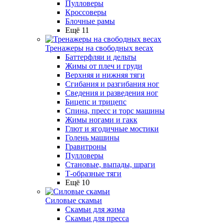
Пулловеры
Кроссоверы
Блочные рамы
Ещё 11
Тренажеры на свободных весах
Баттерфляи и дельты
Жимы от плеч и груди
Верхняя и нижняя тяги
Сгибания и разгибания ног
Сведения и разведения ног
Бицепс и трицепс
Спина, пресс и торс машины
Жимы ногами и гакк
Глют и ягодичные мостики
Голень машины
Гравитроны
Пулловеры
Становые, выпады, шраги
Т-образные тяги
Ещё 10
Силовые скамьи
Скамьи для жима
Скамьи для пресса