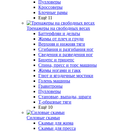
Пулловеры
Кроссоверы
Блочные рамы
Ещё 11
Тренажеры на свободных весах
Баттерфляи и дельты
Жимы от плеч и груди
Верхняя и нижняя тяги
Сгибания и разгибания ног
Сведения и разведения ног
Бицепс и трицепс
Спина, пресс и торс машины
Жимы ногами и гакк
Глют и ягодичные мостики
Голень машины
Гравитроны
Пулловеры
Становые, выпады, шраги
Т-образные тяги
Ещё 10
Силовые скамьи
Скамьи для жима
Скамьи для пресса