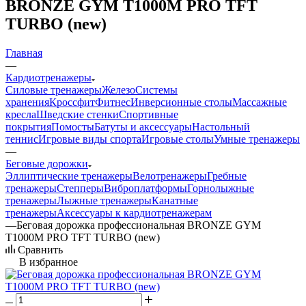
BRONZE GYM T1000M PRO TFT
TURBO (new)
Главная
—
Кардиотренажеры
Силовые тренажеры
Железо
Системы
хранения
Кроссфит
Фитнес
Инверсионные столы
Массажные
кресла
Шведские стенки
Спортивные
покрытия
Помосты
Батуты и аксессуары
Настольный
теннис
Игровые виды спорта
Игровые столы
Умные тренажеры
—
Беговые дорожки
Эллиптические тренажеры
Велотренажеры
Гребные
тренажеры
Степперы
Виброплатформы
Горнолыжные
тренажеры
Лыжные тренажеры
Канатные
тренажеры
Аксессуары к кардиотренажерам
—
Беговая дорожка профессиональная BRONZE GYM
T1000M PRO TFT TURBO (new)
Сравнить
В избранное