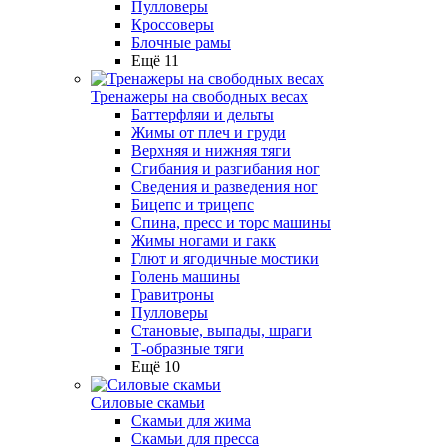
Пулловеры
Кроссоверы
Блочные рамы
Ещё 11
Тренажеры на свободных весах
Баттерфляи и дельты
Жимы от плеч и груди
Верхняя и нижняя тяги
Сгибания и разгибания ног
Сведения и разведения ног
Бицепс и трицепс
Спина, пресс и торс машины
Жимы ногами и гакк
Глют и ягодичные мостики
Голень машины
Гравитроны
Пулловеры
Становые, выпады, шраги
Т-образные тяги
Ещё 10
Силовые скамьи
Скамьи для жима
Скамьи для пресса